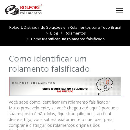
Tog
nav
Rolport: Distribuindo Soluções em Rolamentos para Todo Brasil
Blog
Rolamentos
Como identificar um rolamento falsificado
Como identificar um
rolamento falsificado
Você sabe como identificar um rolamento falsificado?
Muito provavelmente, se você chegou até aqui é porque a
sua resposta é não. Mas, fique tranquilo, pois, ao final
deste artigo, você saberá exatamente o que fazer para
comprar e distinguir os rolamentos originais dos