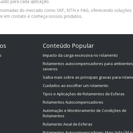
uado para cada aplicação.
 renomadas do mercado como SKF, NTN e FAG, oferecendo soluções
ntre em contato e conheça nossos produtos.
os
Conteúdo Popular
s
Impacto da carga excessiva no rolamento
Rolamentos autocompensadores para ambientes
severos
Saiba mais sobre as principais graxas para rola
Cuidados ao escolher um rolamento
Tipos e Aplicações de Rolamentos de Esferas
Rolamentos Autocompensadores
Automação e Monitoramento de Condições de
Rolamentos
Rolamento Axial de Esferas
Rolamentos Autocompensadores: Mais Vida Útil p