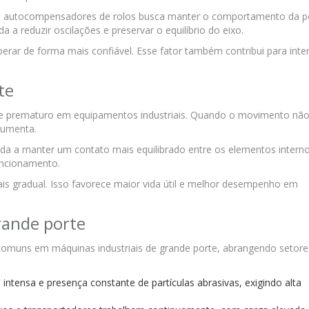
os autocompensadores de rolos busca manter o comportamento da p
a a reduzir oscilações e preservar o equilíbrio do eixo.
rar de forma mais confiável. Esse fator também contribui para inte
te
ste prematuro em equipamentos industriais. Quando o movimento não
 aumenta.
a a manter um contato mais equilibrado entre os elementos interno
funcionamento.
is gradual. Isso favorece maior vida útil e melhor desempenho em
rande porte
omuns em máquinas industriais de grande porte, abrangendo setore
tensa e presença constante de partículas abrasivas, exigindo alta