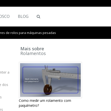
OSCO
BLOG
res de rolos para máquinas pesadas
Mais sobre
Rolamentos
nter a
e dos
es
Como medir um rolamento com
paquímetro?
es