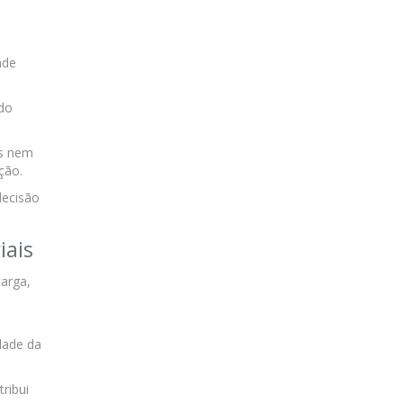
nde
ado
es nem
ção.
decisão
iais
carga,
dade da
ribui