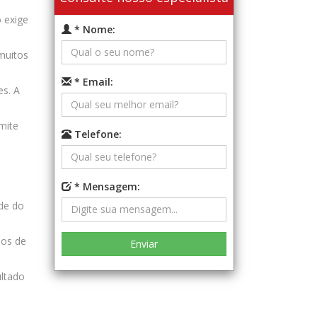
 exige
* Nome:
muitos
* Email:
s. A
mite
Telefone:
* Mensagem:
ade do
sos de
ultado