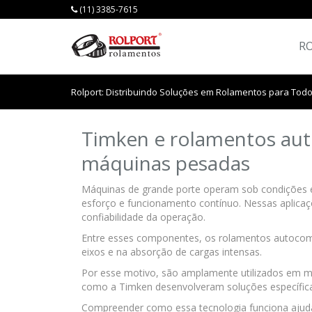
(11) 3385-7615
R
Rolport: Distribuindo Soluções em Rolamentos para Todo
Timken e rolamentos au
máquinas pesadas
Máquinas de grande porte operam sob condições ex
esforço e funcionamento contínuo. Nessas aplicaç
confiabilidade da operação.
Entre esses componentes, os rolamentos autoco
eixos e na absorção de cargas intensas.
Por esse motivo, são amplamente utilizados em máq
como a Timken desenvolveram soluções específicas
Compreender como essa tecnologia funciona ajuda