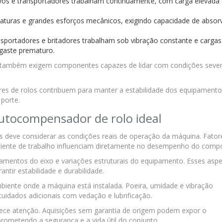
tivos e transportadores trabalham continuamente, com carga elevada
raturas e grandes esforços mecânicos, exigindo capacidade de absor
nsportadores e britadores trabalham sob vibração constante e cargas
sgaste prematuro.
ais também exigem componentes capazes de lidar com condições seve
s de rolos contribuem para manter a estabilidade dos equipamento
 porte.
utocompensador de rolo ideal
 deve considerar as condições reais de operação da máquina. Fator
biente de trabalho influenciam diretamente no desempenho do comp
nhamentos do eixo e variações estruturais do equipamento. Esses asp
tir estabilidade e durabilidade.
biente onde a máquina está instalada. Poeira, umidade e vibração
uidados adicionais com vedação e lubrificação.
ece atenção. Aquisições sem garantia de origem podem expor o
ometendo a segurança e a vida útil do conjunto.