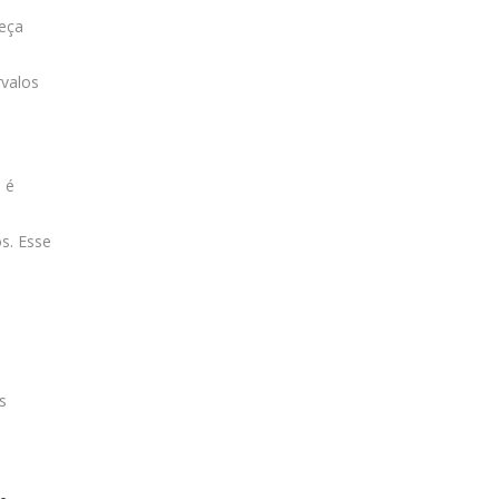
eça
rvalos
 é
s. Esse
s