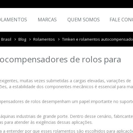
OLAMENTOS
MARCAS
QUEM SOMOS
FALE CON
 Brasil
Blog
Rolamentos
Timken e rolamentos autocompensado
tocompensadores de rolos para
igentes, muitas vezes submetidas a cargas elevadas, variações de
ões, a estabilidade dos componentes mecânicos é essencial para ma
mpensadores de rolos desempenham um papel importante no suport
uinas industriais de grande porte. Dentro desse cenário, fabricant
 para atender às exigências dessas aplicações.
 a entender por que esses rolamentos são escolhidos para aplicaçõ