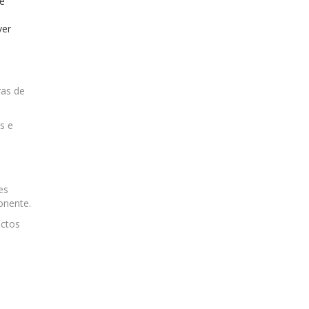
 e
ver
ras de
s e
es
onente.
ectos