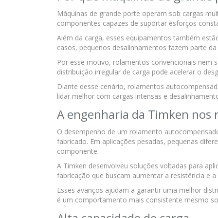
Máquinas de grande porte operam sob cargas muit
componentes capazes de suportar esforços consta
Além da carga, esses equipamentos também estão s
casos, pequenos desalinhamentos fazem parte da 
Por esse motivo, rolamentos convencionais nem
distribuição irregular de carga pode acelerar o desg
Diante desse cenário, rolamentos autocompensad
lidar melhor com cargas intensas e desalinhament
A engenharia da Timken nos 
O desempenho de um rolamento autocompensador 
fabricado. Em aplicações pesadas, pequenas difere
componente.
A Timken desenvolveu soluções voltadas para apli
fabricação que buscam aumentar a resistência e a 
Esses avanços ajudam a garantir uma melhor distri
é um comportamento mais consistente mesmo sob
Alta capacidade de carga