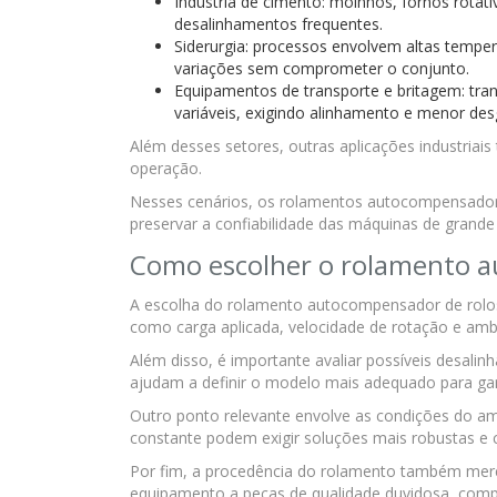
Indústria de cimento: moinhos, fornos rota
desalinhamentos frequentes.
Siderurgia: processos envolvem altas tempe
variações sem comprometer o conjunto.
Equipamentos de transporte e britagem: tra
variáveis, exigindo alinhamento e menor de
Além desses setores, outras aplicações industri
operação.
Nesses cenários, os rolamentos autocompensadore
preservar a confiabilidade das máquinas de grande
Como escolher o rolamento a
A escolha do rolamento autocompensador de rolos
como carga aplicada, velocidade de rotação e am
Além disso, é importante avaliar possíveis desali
ajudam a definir o modelo mais adequado para garan
Outro ponto relevante envolve as condições do am
constante podem exigir soluções mais robustas e c
Por fim, a procedência do rolamento também mer
equipamento a peças de qualidade duvidosa, compr