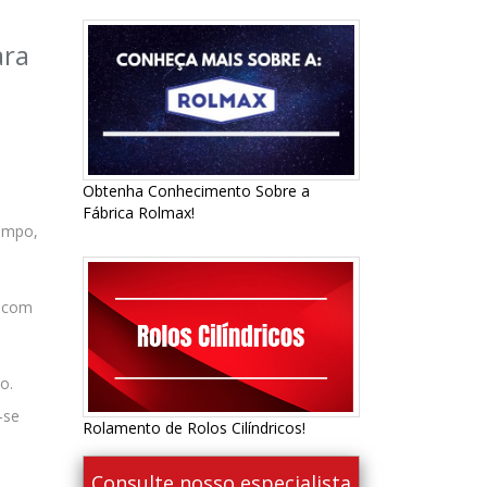
ara
Obtenha Conhecimento Sobre a
Fábrica Rolmax!
empo,
o com
o.
-se
Rolamento de Rolos Cilíndricos!
Consulte nosso especialista