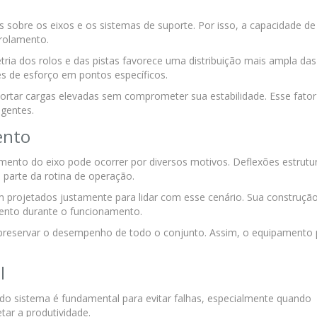
sobre os eixos e os sistemas de suporte. Por isso, a capacidade de
 rolamento.
ia dos rolos e das pistas favorece uma distribuição mais ampla das
ões de esforço em pontos específicos.
tar cargas elevadas sem comprometer sua estabilidade. Esse fator
igentes.
ento
ento do eixo pode ocorrer por diversos motivos. Deflexões estrutur
 parte da rotina de operação.
projetados justamente para lidar com esse cenário. Sua construçã
ento durante o funcionamento.
a preservar o desempenho de todo o conjunto. Assim, o equipamento
.
l
e do sistema é fundamental para evitar falhas, especialmente quando
tar a produtividade.