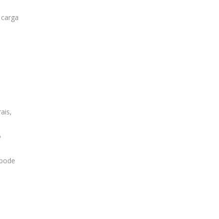
 carga
ais,
o
 pode