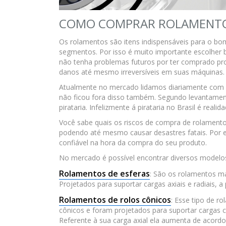
COMO COMPRAR ROLAMENT
Os rolamentos são itens indispensáveis para o bo
segmentos. Por isso é muito importante escolher 
não tenha problemas futuros por ter comprado pro
danos até mesmo irreversíveis em suas máquinas.
Atualmente no mercado lidamos diariamente com 
não ficou fora disso também. Segundo levantame
pirataria. Infelizmente á pirataria no Brasil é reali
Você sabe quais os riscos de compra de rolamento 
podendo até mesmo causar desastres fatais. Por 
confiável na hora da compra do seu produto.
No mercado é possível encontrar diversos modelos,
Rolamentos de esferas
: São os rolamentos ma
Projetados para suportar cargas axiais e radiais, a
Rolamentos de rolos cônicos
: Esse tipo de r
cônicos e foram projetados para suportar cargas 
Referente à sua carga axial ela aumenta de acord