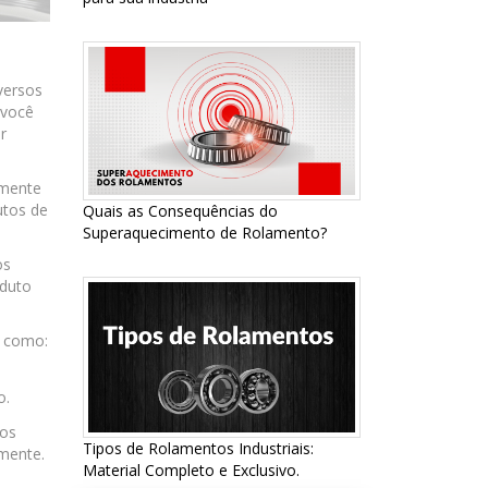
versos
 você
r
amente
utos de
Quais as Consequências do
Superaquecimento de Rolamento?
os
oduto
e como:
o.
los
Tipos de Rolamentos Industriais:
amente.
Material Completo e Exclusivo.