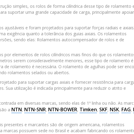
trução simples, os rolos de forma cilíndrica desse tipo de rolamento 
para suportar uma grande capacidade de carga, principalmente apoia
s ajustáveis e foram projetados para suportar forças radiais e axiais
ma exigência quanto a tolerância dos guias axiais. Os rolamentos
rsões, sendo elas: Rolamentos autocompensador de rolos e de
por elementos de rolos cilíndricos mais finos do que os rolamento
âmetros serem consideravelmente menores, esse tipo de rolamento é
ura de rolamento é necessária. O rolamento de agulhas pode ser enc
ndo rolamentos selados ou abertos.
projetado para suportar cargas axiais e fornecer resistência para carg
 Sua utilização é indicada principalmente para reduzir o atrito e
contrada em diversas marcas, sendo elas de 1º linha ou não. As mar
NTN
NTN-SNR
NTN-BOWER
Timken
SKF
NSK
FAG
 são a
,
,
,
,
,
,
,
is presentes e marcantes são de origem americana, rolamentos
sa marcas possuem sede no Brasil e acabam fabricando os rolament