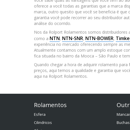
Você sabe quais as vantagens que você tem ao adqu
oferece a você todas as garantias que a marca d
marca, outro quesito que você se beneficia é que
garantia você pode recorrer ao seu distribuidor a
análise do ocorrido.
Nos da Rolport Rolamentos somos distribuidores
NTN
NTN-SNR
NTN-BOWER
Timke
como a
,
,
,
experiência no mercado oferecendo sempre as mel
Atualmente contamos com um amplo estoque com m
fica situada no bairro da Mooca – São Paulo e tem
Quando chegar a hora de adquirir rolamento para
preços, aqui temos a qualidade e garantia que v
aqui na Rolport Rolamentos.
Rolamentos
Outr
Esfera
Mancai
Cilindricos
Buchas