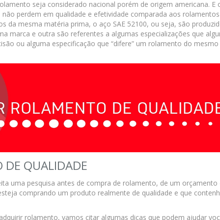
rolamento seja considerado nacional porém de origem americana. E 
es não perdem em qualidade e efetividade comparada aos rolamentos
dos da mesma matéria prima, o aço SAE 52100, ou seja, são produzi
ma marca e outra são referentes a algumas especializações que alg
isão ou alguma especificação que “difere” um rolamento do mesmo
 DE QUALIDADE
eita uma pesquisa antes de compra de rolamento, de um orçamento
e esteja comprando um produto realmente de qualidade e que conten
adquirir rolamento, vamos citar algumas dicas que podem ajudar vo