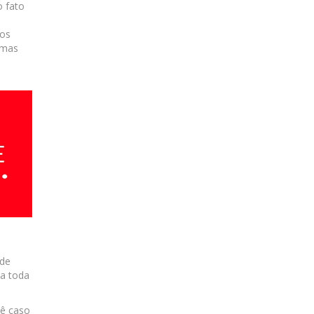
o fato
dos
umas
 de
ha toda
cê caso