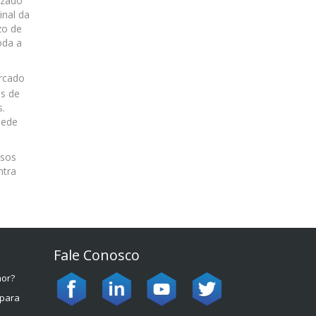
izado
inal da
zo de
oda a
rcado
s de
s.
sede
ssos
ntra
Fale Conosco
hor?
 para