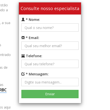
estão
Consulte nosso especialista
ndo a
* Nome:
, a sua
* Email:
s
ontrado
Telefone:
as de
* Mensagem:
cas
RBC
os aqui