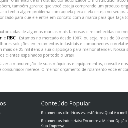
irir rolamento de um distribuidor autorizado? Um distribuidor autor
ispõem, também garante que você esteja comprando um produto orig
 caso tenha algum problema com aquela peça e ela esteja no seu pra
utorizado para que ele entre em contato com a marca para que faça t
 autorizadas de algumas marcas mais famosas e reconhecidas no me
n
RBC
e
. Estamos no mercado desde 1987, ou seja, mais de 30 ano
hores soluções em rolamentos industriais e componentes correlato
ais de 25 mil itens a sua disposição para melhor atender. Nossa 
os clientes espalhados por todo o Brasil.
 fazer a manutenção de suas máquinas e equipamentos, consulte no
ocê consumidor merece. O melhor orçamento de rolamento você enco
os
Conteúdo Popular
s
Rolamentos cilíndricos vs. esféricos: Qual é o mel
Rolamentos Industriais: Encontre a Melhor Opção
Sua Empresa