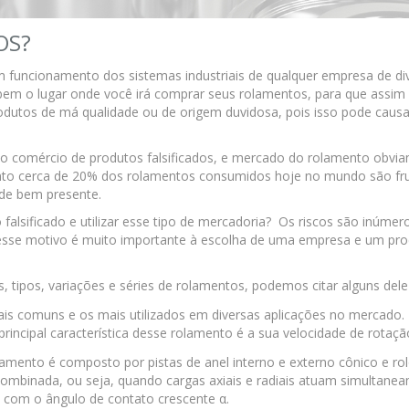
OS?
m funcionamento dos sistemas industriais de qualquer empresa de di
bem o lugar onde você irá comprar seus rolamentos, para que assim
dutos de má qualidade ou de origem duvidosa, pois isso pode causa
o comércio de produtos falsificados, e mercado do rolamento obvi
nto cerca de 20% dos rolamentos consumidos hoje no mundo são fr
dade bem presente.
falsificado e utilizar esse tipo de mercadoria? Os riscos são inúmer
esse motivo é muito importante à escolha de uma empresa e um pr
 tipos, variações e séries de rolamentos, podemos citar alguns del
is comuns e os mais utilizados em diversas aplicações no mercado.
 principal característica desse rolamento é a sua velocidade de rotaçã
olamento é composto por pistas de anel interno e externo cônico e ro
combinada, ou seja, quando cargas axiais e radiais atuam simultane
o com o ângulo de contato crescente α.