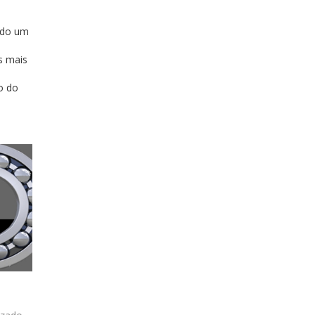
ado um
s mais
o do