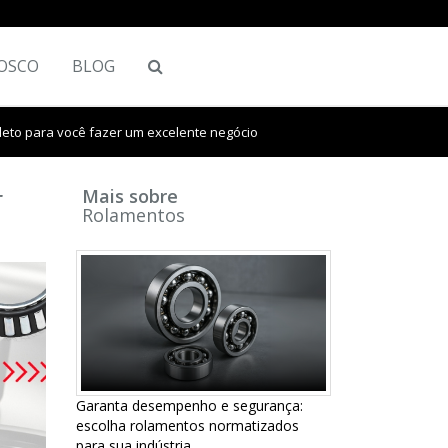
OSCO
BLOG
to para você fazer um excelente negócio
r
Mais sobre
Rolamentos
Garanta desempenho e segurança:
escolha rolamentos normatizados
para sua indústria