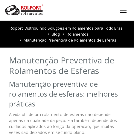
Tog
nav
Rolport: Distribuindo Soluções em Rolamentos para Todo Brasil
Blog
Rolamentos
Manutenção Preventiva de Rolamentos de Esferas
Manutenção Preventiva de
Rolamentos de Esferas
Manutenção preventiva de
rolamentos de esferas: melhores
práticas
A vida útil de um rolamento de esferas não depende
apenas da qualidade da peça. Ela também depende dos
cuidados aplicados ao longo da operação, que muitas
vezes são deixados em segundo plano.