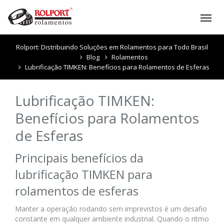
Tog
nav
Rolport: Distribuindo Soluções em Rolamentos para Todo Brasil
Blog
Rolamentos
Lubrificação TIMKEN: Benefícios para Rolamentos de Esferas
Lubrificação TIMKEN:
Benefícios para Rolamentos
de Esferas
Principais benefícios da
lubrificação TIMKEN para
rolamentos de esferas
Manter a operação rodando sem imprevistos é um desafio
constante em qualquer ambiente industrial. Quando o ritmo