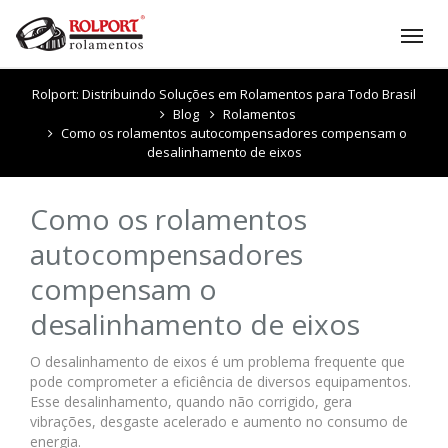
Tog
nav
Rolport: Distribuindo Soluções em Rolamentos para Todo Brasil
Blog
Rolamentos
Como os rolamentos autocompensadores compensam o
desalinhamento de eixos
Como os rolamentos
autocompensadores
compensam o
desalinhamento de eixos
O desalinhamento de eixos é um problema frequente que
pode comprometer a eficiência de diversos equipamentos.
Esse desalinhamento, quando não corrigido, gera
vibrações, desgaste acelerado e aumento no consumo de
energia.