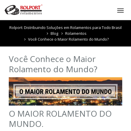
Tog
nav
Rolport: Distribuindo Soluções em Rolamentos para Todo Brasil
Blog
Rolamentos
Você Conhece o Maior Rolamento do Mundo?
Você Conhece o Maior
Rolamento do Mundo?
O MAIOR ROLAMENTO DO
MUNDO.