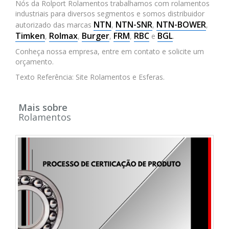
Nós da Rolport Rolamentos trabalhamos com rolamentos
industriais para diversos segmentos e somos distribuidor
NTN
NTN-SNR
NTN-BOWER
autorizado das marcas
,
,
,
Timken
Rolmax
Burger
FRM
RBC
BGL
,
,
,
,
e
.
Conheça nossa empresa, entre em contato e solicite um
orçamento.
Texto Referência: Site Rolamentos e Esferas.
Mais sobre
Rolamentos