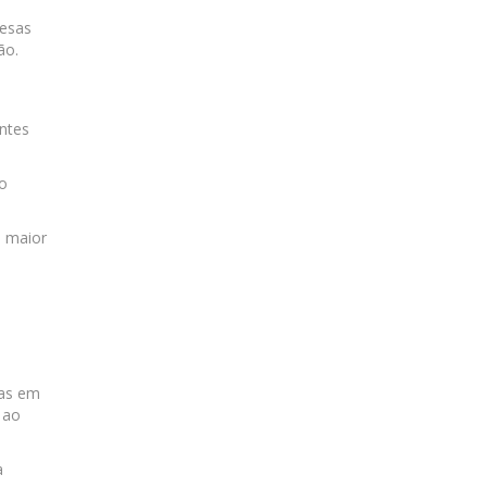
pesas
ão.
ntes
ão
a maior
nas em
 ao
a