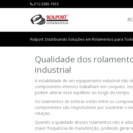
(11) 3385-7615
R
Rolport: Distribuindo Soluções em Rolamentos para Todo
Qualidade dos rolamento
industrial
A estabilidade de um equipamento industrial não 
componentes internos trabalham em conjunto. Iss
podem alterar esse equilíbrio ao longo do tempo.
Os rolamentos de esferas estão entre os compone
componentes são responsáveis por sustentar o eix
rotação.
Quando a qualidade desses rolamentos não é adeq
maior frequência de manutenção, podendo gerar i