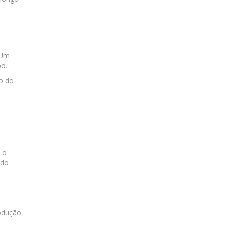
 Um
po.
o do
 o
 do
odução.