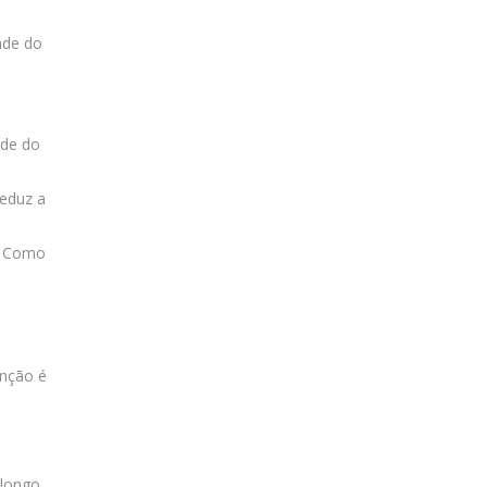
ade do
ade do
reduz a
o. Como
enção é
 longo