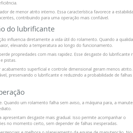
iciência.
or de menor atrito interno. Essa característica favorece a estabilid
centes, contribuindo para uma operação mais confiável.
o do lubrificante
ção influencia diretamente a vida útil do rolamento. Quando a qualid
 maior, elevando a temperatura ao longo do funcionamento.
perde propriedades com mais rapidez. Esse desgaste do lubrificante 
e pistas.
r acabamento superficial e controle dimensional geram menos atrit
l, preservando o lubrificante e reduzindo a probabilidade de falhas
operação
dade. Quando um rolamento falha sem aviso, a máquina para, a manut
diato.
 apresentam desgaste mais gradual. Isso permite acompanhar o
ões no momento certo, sem depender de falhas inesperadas.
emergenciais e melhora o planejamento da equipe de manutenção. No