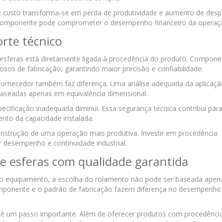
 custo transforma-se em perda de produtividade e aumento de des
do componente pode comprometer o desempenho financeiro da operaç
rte técnico
esferas está diretamente ligada à procedência do produto. Compone
sos de fabricação, garantindo maior precisão e confiabilidade.
 fornecedor também faz diferença. Uma análise adequada da aplicaç
 baseadas apenas em equivalência dimensional.
pecificação inadequada diminui. Essa segurança técnica contribui par
nto da capacidade instalada.
nstrução de uma operação mais produtiva. Investir em procedência
r desempenho e continuidade industrial.
e esferas com qualidade garantida
do equipamento, a escolha do rolamento não pode ser baseada ape
componente e o padrão de fabricação fazem diferença no desempenho
do é um passo importante. Além de oferecer produtos com procedênci