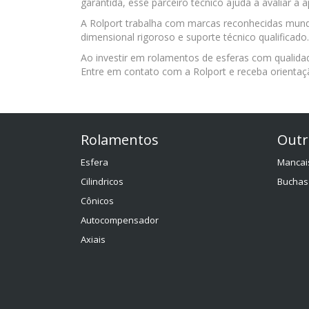
garantida, esse parceiro técnico ajuda a avaliar a
A Rolport trabalha com marcas reconhecidas mun
dimensional rigoroso e suporte técnico qualificado
Ao investir em rolamentos de esferas com qualida
Entre em contato com a Rolport e receba orientaçã
Rolamentos
Outr
Esfera
Mancai
Cilindricos
Buchas
Cônicos
Autocompensador
Axiais