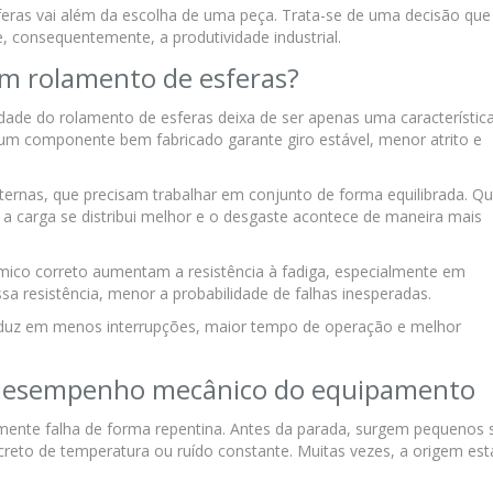
sferas vai além da escolha de uma peça. Trata-se de uma decisão que
e, consequentemente, a produtividade industrial.
um rolamento de esferas?
idade do rolamento de esferas deixa de ser apenas uma característic
l, um componente bem fabricado garante giro estável, menor atrito e
nternas, que precisam trabalhar em conjunto de forma equilibrada. Q
, a carga se distribui melhor e o desgaste acontece de maneira mais
mico correto aumentam a resistência à fadiga, especialmente em
a resistência, menor a probabilidade de falhas inesperadas.
raduz em menos interrupções, maior tempo de operação e melhor
 desempenho mecânico do equipamento
mente falha de forma repentina. Antes da parada, surgem pequenos s
creto de temperatura ou ruído constante. Muitas vezes, a origem est