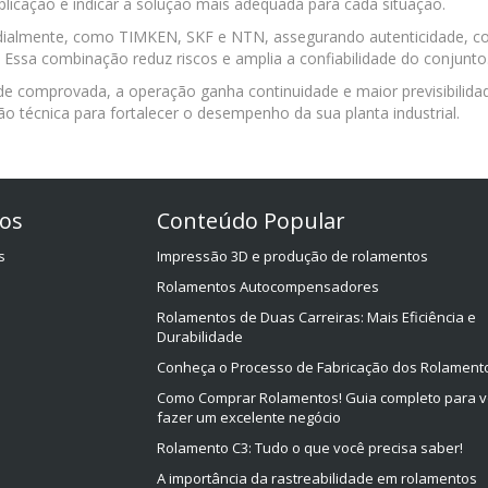
 aplicação e indicar a solução mais adequada para cada situação.
dialmente, como TIMKEN, SKF e NTN, assegurando autenticidade, co
. Essa combinação reduz riscos e amplia a confiabilidade do conjunto
de comprovada, a operação ganha continuidade e maior previsibilida
o técnica para fortalecer o desempenho da sua planta industrial.
os
Conteúdo Popular
s
Impressão 3D e produção de rolamentos
Rolamentos Autocompensadores
Rolamentos de Duas Carreiras: Mais Eficiência e
Durabilidade
Conheça o Processo de Fabricação dos Rolament
Como Comprar Rolamentos! Guia completo para 
fazer um excelente negócio
Rolamento C3: Tudo o que você precisa saber!
A importância da rastreabilidade em rolamentos