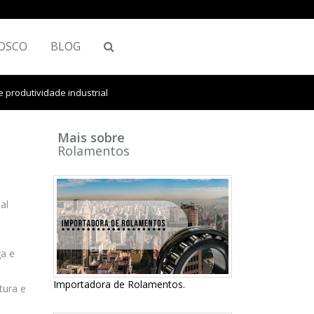
OSCO
BLOG
 produtividade industrial
Mais sobre
Rolamentos
al
ga e
Importadora de Rolamentos.
tura e