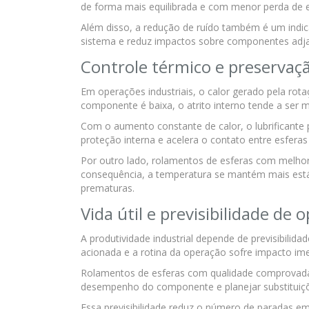
de forma mais equilibrada e com menor perda de ef
Além disso, a redução de ruído também é um indicad
sistema e reduz impactos sobre componentes adja
Controle térmico e preservaçã
Em operações industriais, o calor gerado pela rota
componente é baixa, o atrito interno tende a ser
Com o aumento constante de calor, o lubrificante 
proteção interna e acelera o contato entre esferas 
Por outro lado, rolamentos de esferas com melho
consequência, a temperatura se mantém mais estáve
prematuras.
Vida útil e previsibilidade de 
A produtividade industrial depende de previsibili
acionada e a rotina da operação sofre impacto ime
Rolamentos de esferas com qualidade comprovada
desempenho do componente e planejar substituiç
Essa previsibilidade reduz o número de paradas 