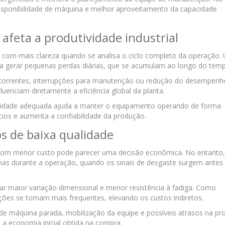
sponibilidade de máquina e melhor aproveitamento da capacidade
afeta a produtividade industrial
e com mais clareza quando se analisa o ciclo completo da operação.
a gerar pequenas perdas diárias, que se acumulam ao longo do tem
ecorrentes, interrupções para manutenção ou redução do desempenh
uenciam diretamente a eficiência global da planta.
alidade adequada ajuda a manter o equipamento operando de forma
cios e aumenta a confiabilidade da produção.
os de baixa qualidade
s com menor custo pode parecer uma decisão econômica. No entanto,
nas durante a operação, quando os sinais de desgaste surgem antes
r maior variação dimensional e menor resistência à fadiga. Como
ições se tornam mais frequentes, elevando os custos indiretos.
 de máquina parada, mobilização da equipe e possíveis atrasos na pr
a economia inicial obtida na compra.