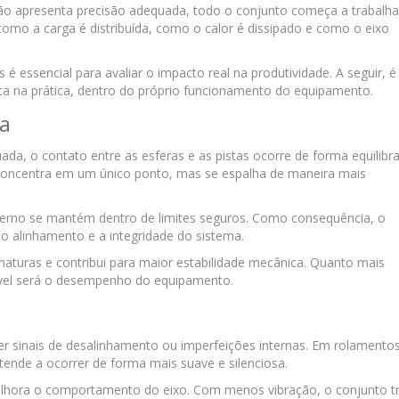
o apresenta precisão adequada, todo o conjunto começa a trabalha
 como a carga é distribuída, como o calor é dissipado e como o eixo
é essencial para avaliar o impacto real na produtividade. A seguir, é
sta na prática, dentro do próprio funcionamento do equipamento.
ga
a, o contato entre as esferas e as pistas ocorre de forma equilibra
e concentra em um único ponto, mas se espalha de maneira mais
nterno se mantém dentro de limites seguros. Como consequência, o
o alinhamento e a integridade do sistema.
maturas e contribui para maior estabilidade mecânica. Quanto mais
isível será o desempenho do equipamento.
r sinais de desalinhamento ou imperfeições internas. Em rolamento
tende a ocorrer de forma mais suave e silenciosa.
elhora o comportamento do eixo. Com menos vibração, o conjunto t