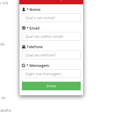
r sob
* Nome:
* Email:
da.
Telefone:
* Mensagem:
s de
rabalha