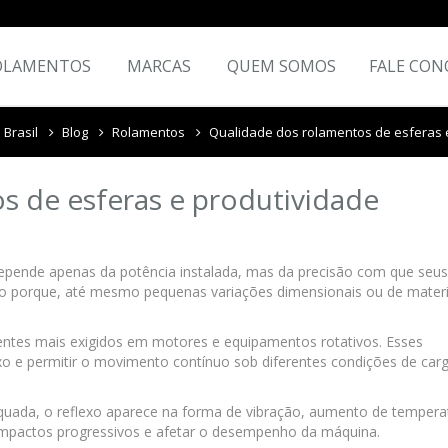
OLAMENTOS
MARCAS
QUEM SOMOS
FALE CON
 Brasil
Blog
Rolamentos
Qualidade dos rolamentos de esferas e
s de esferas e produtividade
depende apenas da potência instalada, mas da precisão com que seus
o porque, até mesmo pequenas variações dimensionais ou de materi
ntes mais exigidos em motores e equipamentos rotativos. Esses
o e permitir o movimento contínuo sob diferentes condições de car
uada, o reflexo aparece na forma de vibração, aumento de tempera
mpactos progressivos e afetar o desempenho da máquina.