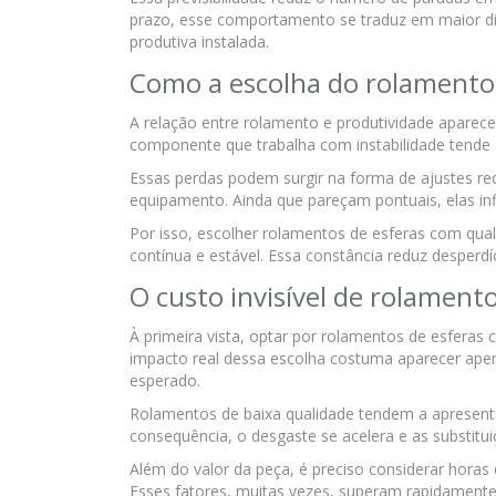
prazo, esse comportamento se traduz em maior di
produtiva instalada.
Como a escolha do rolamento 
A relação entre rolamento e produtividade aparec
componente que trabalha com instabilidade tende 
Essas perdas podem surgir na forma de ajustes r
equipamento. Ainda que pareçam pontuais, elas infl
Por isso, escolher rolamentos de esferas com qu
contínua e estável. Essa constância reduz desperdí
O custo invisível de rolament
À primeira vista, optar por rolamentos de esfera
impacto real dessa escolha costuma aparecer ape
esperado.
Rolamentos de baixa qualidade tendem a apresenta
consequência, o desgaste se acelera e as substitu
Além do valor da peça, é preciso considerar horas
Esses fatores, muitas vezes, superam rapidamente 