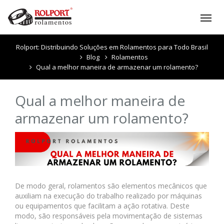
Tog
nav
Rolport: Distribuindo Soluções em Rolamentos para Todo Brasil
Blog
Rolamentos
Qual a melhor maneira de armazenar um rolamento?
Qual a melhor maneira de
armazenar um rolamento?
De modo geral, rolamentos são elementos mecânicos que
auxiliam na execução do trabalho realizado por máquinas
ou equipamentos que facilitam a ação rotativa. Deste
modo, são responsáveis pela movimentação de sistemas