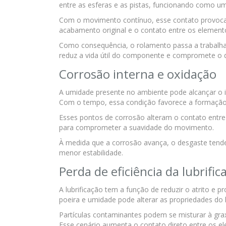
entre as esferas e as pistas, funcionando como um
Com o movimento contínuo, esse contato provoca m
acabamento original e o contato entre os elemento
Como consequência, o rolamento passa a trabalhar 
reduz a vida útil do componente e compromete o
Corrosão interna e oxidação
A umidade presente no ambiente pode alcançar o 
Com o tempo, essa condição favorece a formação d
Esses pontos de corrosão alteram o contato entre 
para comprometer a suavidade do movimento.
À medida que a corrosão avança, o desgaste tende 
menor estabilidade.
Perda de eficiência da lubrific
A lubrificação tem a função de reduzir o atrito e 
poeira e umidade pode alterar as propriedades do l
Partículas contaminantes podem se misturar à grax
Esse cenário aumenta o contato direto entre os e