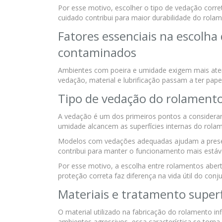
Por esse motivo, escolher o tipo de vedação corre
cuidado contribui para maior durabilidade do rola
Fatores essenciais na escolh
contaminados
Ambientes com poeira e umidade exigem mais ate
vedação, material e lubrificação passam a ter pap
Tipo de vedação do rolament
A vedação é um dos primeiros pontos a considera
umidade alcancem as superfícies internas do rola
Modelos com vedações adequadas ajudam a preserv
contribui para manter o funcionamento mais estáv
Por esse motivo, a escolha entre rolamentos aber
proteção correta faz diferença na vida útil do conj
Materiais e tratamento superf
O material utilizado na fabricação do rolamento in
ambientes agressivos, essa característica se torna