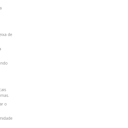
a
eixa de
a
endo
cais
rnas.
ar o
umidade