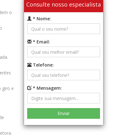
Consulte nosso especialista
rdem o
* Nome:
vo
* Email:
ada.
Telefone:
ientes
* Mensagem:
 giro e
 de
etora.