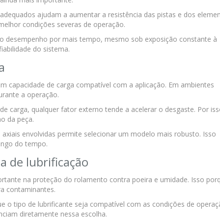
 adequados ajudam a aumentar a resistência das pistas e dos eleme
melhor condições severas de operação.
m o desempenho por mais tempo, mesmo sob exposição constante à
iabilidade do sistema.
a
om capacidade de carga compatível com a aplicação. Em ambientes
urante a operação.
 carga, qualquer fator externo tende a acelerar o desgaste. Por is
o da peça.
e axiais envolvidas permite selecionar um modelo mais robusto. Isso
longo do tempo.
 de lubrificação
tante na proteção do rolamento contra poeira e umidade. Isso por
tra contaminantes.
que o tipo de lubrificante seja compatível com as condições de operaç
enciam diretamente nessa escolha.