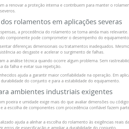
dam a renovar a proteção interna e contribuem para manter o rolame
severos.
 dos rolamentos em aplicações severas
spensas, a procedência do rolamento se torna ainda mais relevante.
ade do componente pode comprometer o desempenho do equipamento
ntar diferenças dimensionais ou tratamentos inadequados. Mesm
istência ao desgaste e acelerar o surgimento de falhas.
tam a análise técnica quando ocorre algum problema. Sem rastreabili
sa da falha e evitar sua repetição.
onhecidos ajuda a garantir maior confiabilidade na operação. Em apli
 durabilidade do conjunto e para a estabilidade do equipamento.
para ambientes industriais exigentes
m poeira e umidade exige mais do que avaliar dimensões ou código
o e a escolha de componentes com procedência confiável fazem part
izado ajuda a alinhar a escolha do rolamento às exigências reais d
zir erros de especificação e ampliar a durabilidade do conjunto.