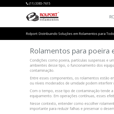
(11) 3385-7615
R
Rolport: Distribuindo Soluções em Rolamentos para Todo
Rolamentos para poeira 
Condições como poeira, partículas suspensas e um
ambientes desse tipo, o funcionamento dos equip
contaminação.
Entre esses componentes, os rolamentos estão ent
ou níveis moderados de umidade podem interferir n
Com o tempo, esse tipo de contaminação tende a p
equipamento. Em operações contínuas, esses efei
Nesse contexto, entender como escolher rolament
importante para reduzir falhas e preservar o des