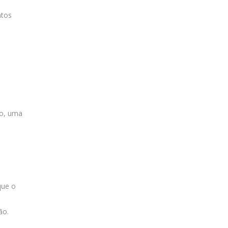
ntos
so, uma
que o
ão.