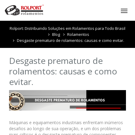
Tog
nav
Rolport: Distribuindo Soluções em Rolamentos para Todo Brasil
Blog
Rolamentos
Desgaste prematuro de rolamentos: causas e como evitar.
Desgaste prematuro de
rolamentos: causas e como
evitar.
Máquinas e equipamentos industriais enfrentam inúmeros
desafios ao longo de sua operação, e um dos problemas
mais críticos é o desgaste prematuro de componentes