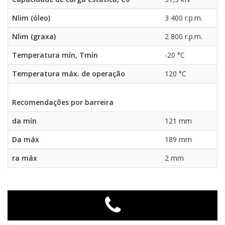
Nlim (óleo)
3 400 r.p.m.
Nlim (graxa)
2 800 r.p.m.
Temperatura mín, Tmín
-20 °C
Temperatura máx. de operação
120 °C
Recomendações por barreira
da mín
121 mm
Da máx
189 mm
ra máx
2 mm