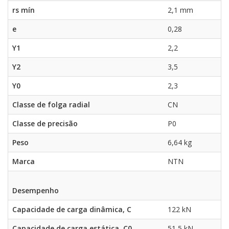
rs mín
2,1 mm
e
0,28
Y1
2,2
Y2
3,5
Y0
2,3
Classe de folga radial
CN
Classe de precisão
P0
Peso
6,64 kg
Marca
NTN
Desempenho
Capacidade de carga dinâmica, C
122 kN
Capacidade de carga estática, C0
51,5 kN