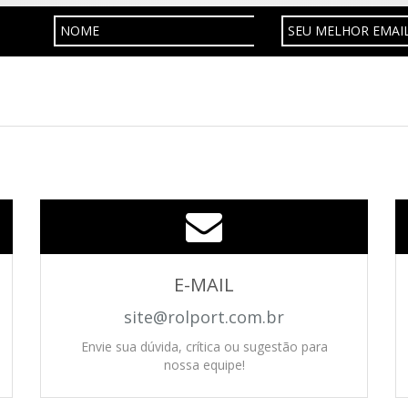
E-MAIL
site@rolport.com.br
Envie sua dúvida, crítica ou sugestão para
nossa equipe!