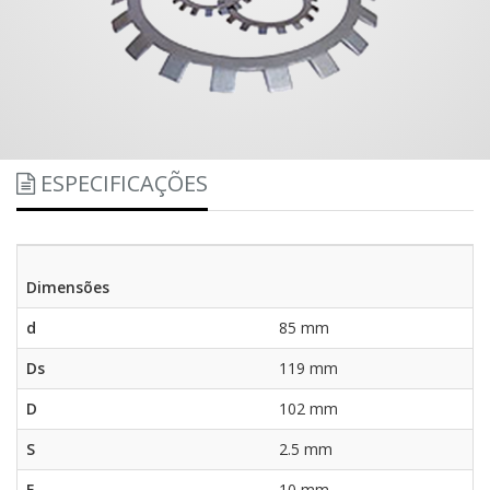
ESPECIFICAÇÕES
Dimensões
d
85 mm
Ds
119 mm
D
102 mm
S
2.5 mm
E
10 mm