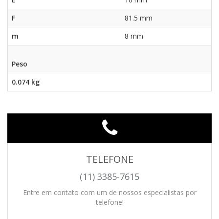
F
81.5 mm
m
8 mm
Peso
0.074 kg
TELEFONE
(11) 3385-7615
Entre em contato com um de nossos especialistas por
telefone!