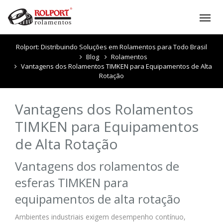
Tog
nav
Rolport: Distribuindo Soluções em Rolamentos para Todo Brasil
Blog
Rolamentos
Vantagens dos Rolamentos TIMKEN para Equipamentos de Alta
Rotação
Vantagens dos Rolamentos
TIMKEN para Equipamentos
de Alta Rotação
Vantagens dos rolamentos de
esferas TIMKEN para
equipamentos de alta rotação
Ambientes industriais exigem desempenho contínuo,